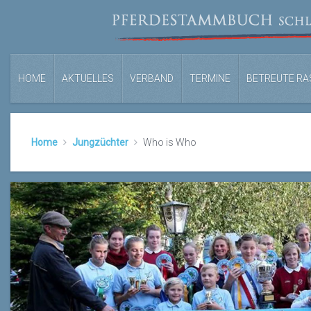
HOME
AKTUELLES
VERBAND
TERMINE
BETREUTE RA
Home
Jungzüchter
Who is Who