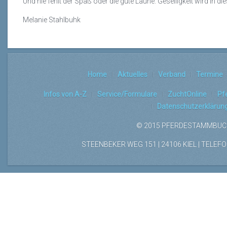
Und nie fehlt der Spaß oder die gute Laune. Geselligkeit wird in 
Melanie Stahlbuhk
Home
Aktuelles
Verband
Termine
Infos von A-Z
Service/Formulare
ZuchtOnline
Pf
Datenschutzerklärun
© 2015 PFERDESTAMMBUCH
STEENBEKER WEG 151 | 24106 KIEL | TELEFON: