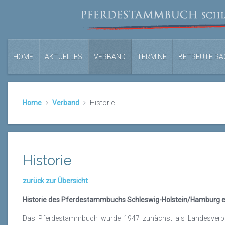
HOME
AKTUELLES
VERBAND
TERMINE
BETREUTE RA
Home
Verband
Historie
Historie
zurück zur Übersicht
Historie des Pferdestammbuchs Schleswig-Holstein/Hamburg e
Das Pferdestammbuch wurde 1947 zunächst als Landesverba