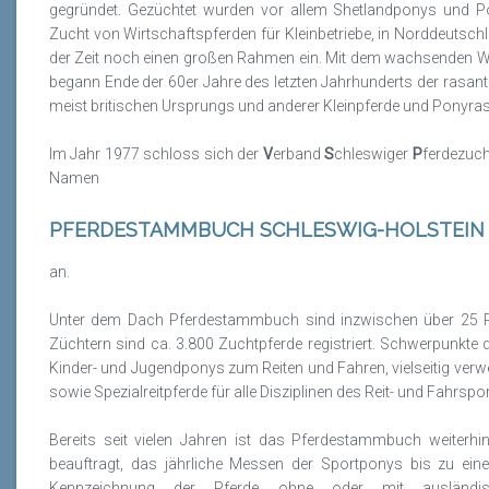
gegründet. Gezüchtet wurden vor allem Shetlandponys und P
Zucht von Wirtschaftspferden für Kleinbetriebe, in Norddeutsc
der Zeit noch einen großen Rahmen ein. Mit dem wachsenden W
begann Ende der 60er Jahre des letzten Jahrhunderts der rasan
meist britischen Ursprungs und anderer Kleinpferde und Ponyrass
Im Jahr 1977 schloss sich der
V
erband
S
chleswiger
P
ferdezuc
Namen
PFERDESTAMMBUCH SCHLESWIG-HOLSTEIN /
an.
Unter dem Dach Pferdestammbuch sind inzwischen über 25 Ra
Züchtern sind ca. 3.800 Zuchtpferde registriert. Schwerpunkt
Kinder- und Jugendponys zum Reiten und Fahren, vielseitig verwe
sowie Spezialreitpferde für alle Disziplinen des Reit- und Fahrspor
Bereits seit vielen Jahren ist das Pferdestammbuch weiter
beauftragt, das jährliche Messen der Sportponys bis zu ein
Kennzeichnung der Pferde ohne oder mit ausländisc